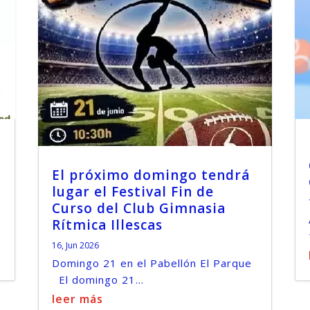
El próximo domingo tendrá
lugar el Festival Fin de
Curso del Club Gimnasia
Rítmica Illescas
16, Jun 2026
Domingo 21 en el Pabellón El Parque
El domingo 21...
leer más