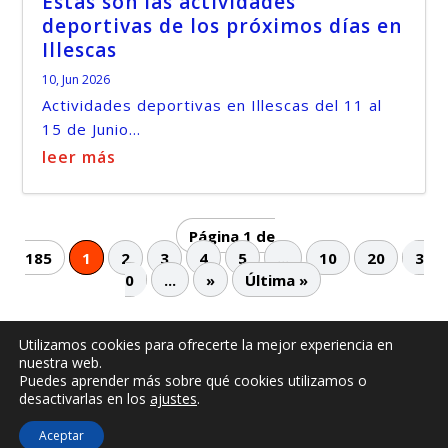
Estas son las actividades
deportivas de los próximos días en
Illescas
10, Jun 2026
Actividades deportivas en Illescas del 11 al
15 de Junio...
leer más
Página 1 de
185
1
2
3
4
5
...
10
20
3
0
...
»
Última »
Utilizamos cookies para ofrecerte la mejor experiencia en
nuestra web.
© -
by illescasaldia-Team - 2013 - 2025
Puedes aprender más sobre qué cookies utilizamos o
Política de privacidad
Política de cookies
desactivarlas en los
ajustes
.
Más información sobre las cookies
Aceptar