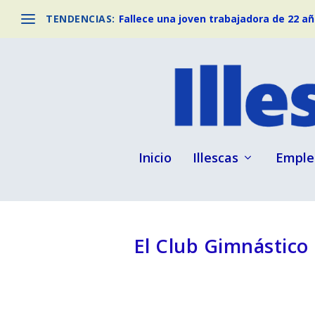
TENDENCIAS:
Fallece una joven trabajadora de 22 año
Inicio
Illescas
Emple
El Club Gimnástico E