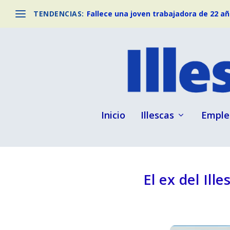
TENDENCIAS:
Fallece una joven trabajadora de 22 año
Inicio
Illescas
Emple
El ex del Ill