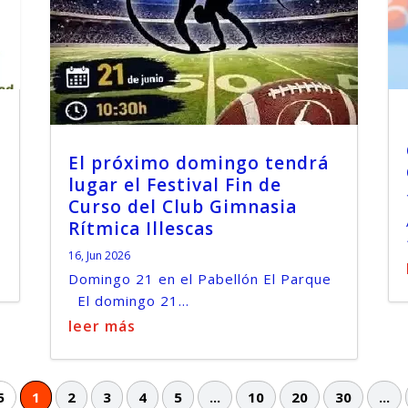
El próximo domingo tendrá
lugar el Festival Fin de
Curso del Club Gimnasia
Rítmica Illescas
16, Jun 2026
Domingo 21 en el Pabellón El Parque
El domingo 21...
leer más
5
1
2
3
4
5
...
10
20
30
...