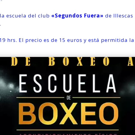
la escuela del club
«Segundos Fuera»
de Illescas
.
19 hrs. El precio es de 15 euros y está permitida 