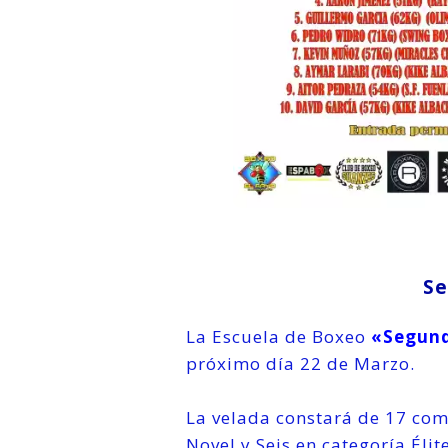
Se
La Escuela de Boxeo
«Segund
próximo día 22 de Marzo.
La velada constará de 17 comb
Novel y Seis en categoría Élite