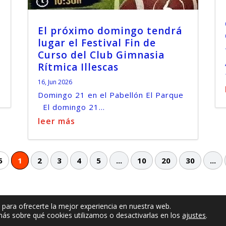
El próximo domingo tendrá
lugar el Festival Fin de
Curso del Club Gimnasia
Rítmica Illescas
16, Jun 2026
Domingo 21 en el Pabellón El Parque
El domingo 21...
leer más
5
1
2
3
4
5
...
10
20
30
...
 para ofrecerte la mejor experiencia en nuestra web.
ás sobre qué cookies utilizamos o desactivarlas en los
ajustes
.
Política de privacidad
Política de cook