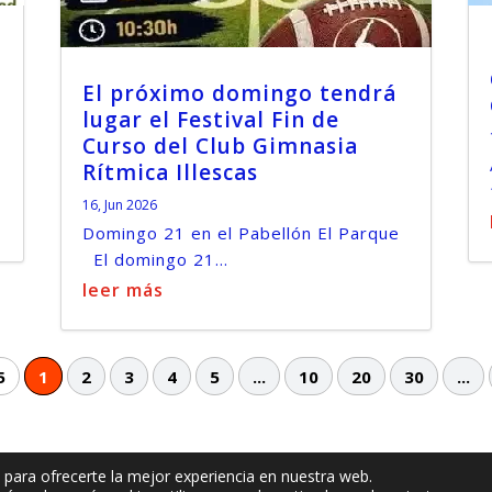
El próximo domingo tendrá
lugar el Festival Fin de
Curso del Club Gimnasia
Rítmica Illescas
16, Jun 2026
Domingo 21 en el Pabellón El Parque
El domingo 21...
leer más
5
1
2
3
4
5
...
10
20
30
...
 para ofrecerte la mejor experiencia en nuestra web.