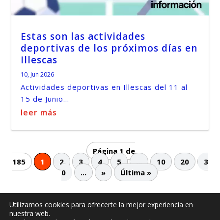
Estas son las actividades
deportivas de los próximos días en
Illescas
10, Jun 2026
Actividades deportivas en Illescas del 11 al
15 de Junio...
leer más
Página 1 de
185
1
2
3
4
5
...
10
20
3
0
...
»
Última »
Utilizamos cookies para ofrecerte la mejor experiencia en
nuestra web.
© -
by illescasaldia-Team - 2013 - 2025