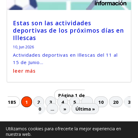
Estas son las actividades
deportivas de los próximos días en
Illescas
10, Jun 2026
Actividades deportivas en Illescas del 11 al
15 de Junio...
leer más
Página 1 de
185
1
2
3
4
5
...
10
20
3
0
...
»
Última »
Utilizamos cookies para ofrecerte la mejor experiencia en
nuestra web.
© -
by illescasaldia-Team - 2013 - 2025