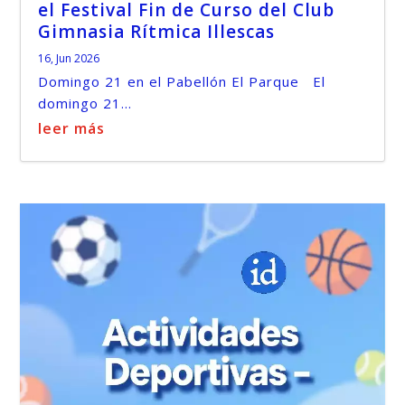
el Festival Fin de Curso del Club
Gimnasia Rítmica Illescas
16, Jun 2026
Domingo 21 en el Pabellón El Parque El
domingo 21...
leer más