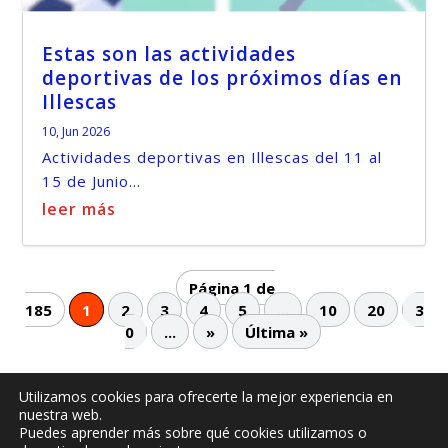
Estas son las actividades
deportivas de los próximos días en
Illescas
10, Jun 2026
Actividades deportivas en Illescas del 11 al
15 de Junio...
leer más
Página 1 de
185
1
2
3
4
5
...
10
20
3
0
...
»
Última »
Utilizamos cookies para ofrecerte la mejor experiencia en
nuestra web.
© -
by illescasaldia-Team - 2013 - 2025
Puedes aprender más sobre qué cookies utilizamos o