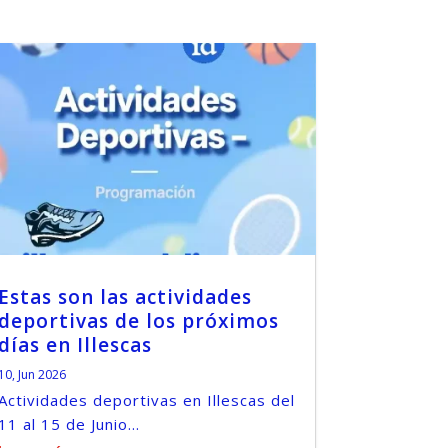
Estas son las actividades
deportivas de los próximos
días en Illescas
10, Jun 2026
Actividades deportivas en Illescas del
11 al 15 de Junio...