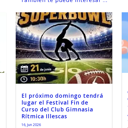
También te puede interesar …
El próximo domingo tendrá
lugar el Festival Fin de
Curso del Club Gimnasia
Rítmica Illescas
16, Jun 2026