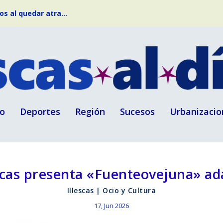
s al quedar atra...
o
Deportes
Región
Sucesos
Urbanizacio
scas presenta «Fuenteovejuna» a
Illescas
|
Ocio y Cultura
17, Jun 2026