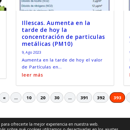
Illescas. Aumenta en la
tarde de hoy la
concentración de particulas
metálicas (PM10)
9, Ago 2023
Aumenta en la tarde de hoy el valor
de Partículas en...
leer más
«
...
10
20
30
...
391
392
393
 para ofrecerte la mejor experiencia en nuestra web.
Política de privacidad
Política de cook
ás sobre qué cookies utilizamos o desactivarlas en los
ajustes
.