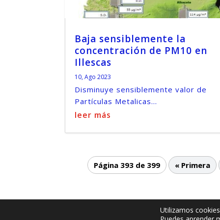
Baja sensiblemente la
concentración de PM10 en
Illescas
10, Ago 2023
Disminuye sensiblemente valor de
Partículas Metalicas...
leer más
Página 393 de 399
« Primera
Utilizamos cookies
© -
by illescasaldia-Team - 2013 - 2025
Puedes aprender m