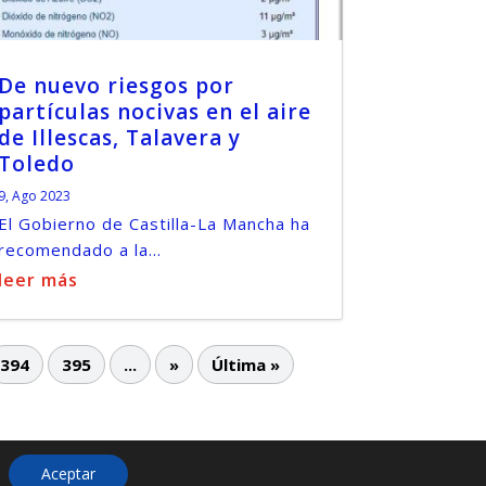
De nuevo riesgos por
partículas nocivas en el aire
de Illescas, Talavera y
Toledo
9, Ago 2023
El Gobierno de Castilla-La Mancha ha
recomendado a la...
leer más
394
395
...
»
Última »
Aceptar
ies
Más información sobre las cookies