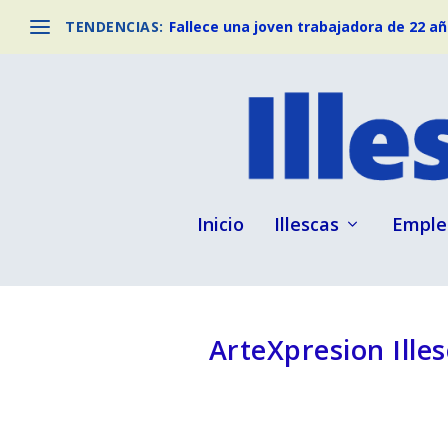
TENDENCIAS:
Fallece una joven trabajadora de 22 año
Inicio
Illescas
Emple
ArteXpresion Ille