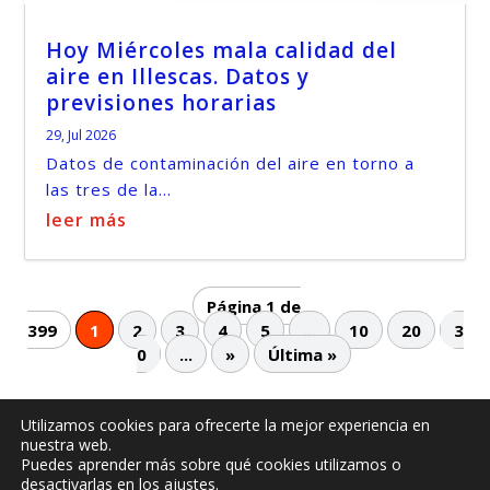
Hoy Miércoles mala calidad del
aire en Illescas. Datos y
previsiones horarias
29, Jul 2026
Datos de contaminación del aire en torno a
las tres de la...
leer más
Página 1 de
399
1
2
3
4
5
...
10
20
3
0
...
»
Última »
Utilizamos cookies para ofrecerte la mejor experiencia en
nuestra web.
© -
by illescasaldia-Team - 2013 - 2025
Puedes aprender más sobre qué cookies utilizamos o
Política de privacidad
Política de cookies
desactivarlas en los
ajustes
.