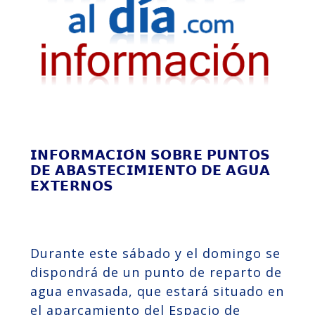
𝗜𝗡𝗙𝗢𝗥𝗠𝗔𝗖𝗜𝗢́𝗡 𝗦𝗢𝗕𝗥𝗘 𝗣𝗨𝗡𝗧𝗢𝗦
𝗗𝗘 𝗔𝗕𝗔𝗦𝗧𝗘𝗖𝗜𝗠𝗜𝗘𝗡𝗧𝗢 𝗗𝗘 𝗔𝗚𝗨𝗔
𝗘𝗫𝗧𝗘𝗥𝗡𝗢𝗦
Durante este sábado y el domingo se
dispondrá de un punto de reparto de
agua envasada, que estará situado en
el aparcamiento del Espacio de