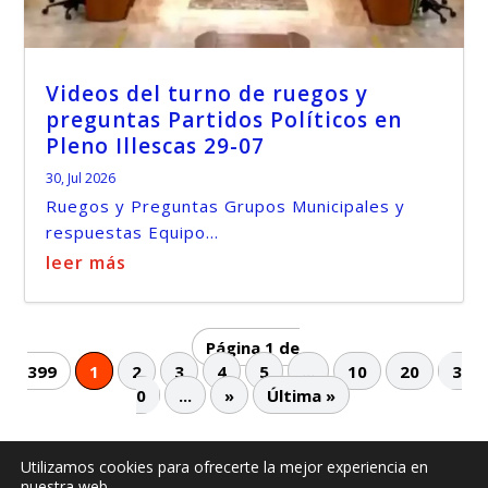
Videos del turno de ruegos y
preguntas Partidos Políticos en
Pleno Illescas 29-07
30, Jul 2026
Ruegos y Preguntas Grupos Municipales y
respuestas Equipo...
leer más
Página 1 de
399
1
2
3
4
5
...
10
20
3
0
...
»
Última »
Utilizamos cookies para ofrecerte la mejor experiencia en
nuestra web.