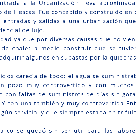
entrada a la Urbanización lleva aproximad
o de Illescas. Fue concebido y construido en
as entradas y salidas a una urbanización q
dencial de lujo.
idad ya que por diversas causas que no vien
e chalet a medio construir que se tuvie
quirir algunos en subastas por la quiebras 
icios carecía de todo: el agua se suministr
Un pozo muy controvertido y con mucho
o con faltas de suministros de días sin got
). Y con una también y muy controvertida En
gún servicio, y que siempre estaba en trifulc
arco se quedó sin ser útil para las labore