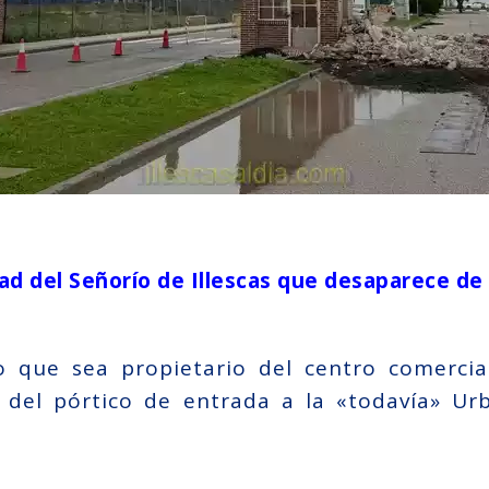
ad del Señorío de Illescas que desaparece de
 que sea propietario del centro comercial 
 del pórtico de entrada a la «todavía» Ur