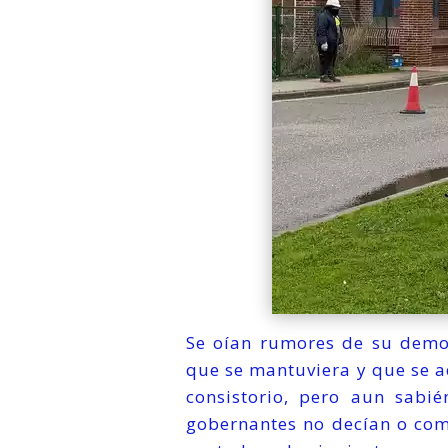
Se oían rumores de su demol
que se mantuviera y que se a
consistorio, pero aun sabi
gobernantes no decían o comu