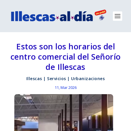
Estos son los horarios del
centro comercial del Señorío
de Illescas
Illescas
|
Servicios
|
Urbanizaciones
11, Mar 2026