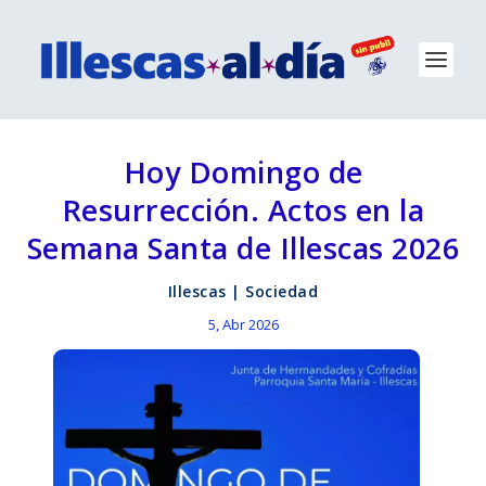
Hoy Domingo de
Resurrección. Actos en la
Semana Santa de Illescas 2026
Illescas
|
Sociedad
5, Abr 2026