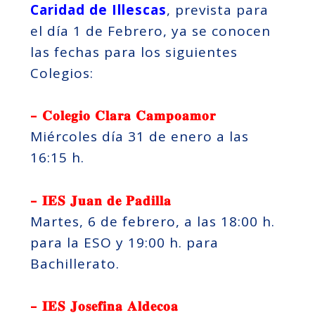
Caridad de Illescas
, prevista para
el día 1 de Febrero, ya se conocen
las fechas para los siguientes
Colegios:
– 𝐂𝐨𝐥𝐞𝐠𝐢𝐨 𝐂𝐥𝐚𝐫𝐚 𝐂𝐚𝐦𝐩𝐨𝐚𝐦𝐨𝐫
Miércoles día 31 de enero a las
16:15 h.
– 𝐈𝐄𝐒 𝐉𝐮𝐚𝐧 𝐝𝐞 𝐏𝐚𝐝𝐢𝐥𝐥𝐚
Martes, 6 de febrero, a las 18:00 h.
para la ESO y 19:00 h. para
Bachillerato.
– 𝐈𝐄𝐒 𝐉𝐨𝐬𝐞𝐟𝐢𝐧𝐚 𝐀𝐥𝐝𝐞𝐜𝐨𝐚