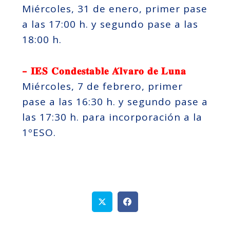
Miércoles, 31 de enero, primer pase
a las 17:00 h. y segundo pase a las
18:00 h.
– 𝐈𝐄𝐒 𝐂𝐨𝐧𝐝𝐞𝐬𝐭𝐚𝐛𝐥𝐞 𝐀́𝐥𝐯𝐚𝐫𝐨 𝐝𝐞 𝐋𝐮𝐧𝐚
Miércoles, 7 de febrero, primer
pase a las 16:30 h. y segundo pase a
las 17:30 h. para incorporación a la
1ºESO.