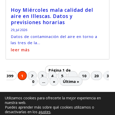
Hoy Miércoles mala calidad del
aire en Illescas. Datos y
previsiones horarias
29, Jul 2026
Datos de contaminación del aire en torno a
las tres de la...
leer más
Página 1 de
399
1
2
3
4
5
...
10
20
3
0
...
»
Última »
Utilizamos cookies para ofrecerte la mejor experiencia en
nuestra web.
© -
by illescasaldia-Team - 2013 - 2025
Puedes aprender más sobre qué cookies utilizamos o
Política de privacidad
Política de cookies
desactivarlas en los
ajustes
.