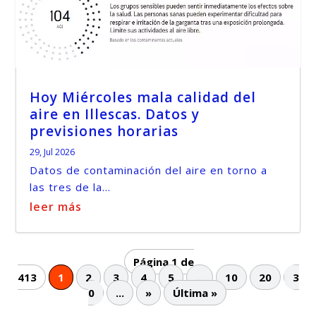
Hoy Miércoles mala calidad del
aire en Illescas. Datos y
previsiones horarias
29, Jul 2026
Datos de contaminación del aire en torno a
las tres de la...
leer más
Página 1 de
413
1
2
3
4
5
...
10
20
3
0
...
»
Última »