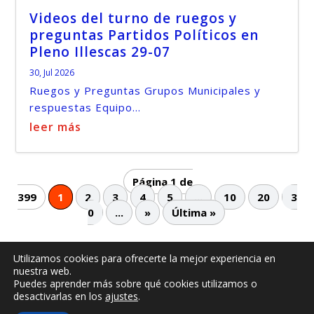
Videos del turno de ruegos y
preguntas Partidos Políticos en
Pleno Illescas 29-07
30, Jul 2026
Ruegos y Preguntas Grupos Municipales y
respuestas Equipo...
leer más
Página 1 de
399
1
2
3
4
5
...
10
20
3
0
...
»
Última »
Utilizamos cookies para ofrecerte la mejor experiencia en
nuestra web.
© -
by illescasaldia-Team - 2013 - 2025
Puedes aprender más sobre qué cookies utilizamos o
Política de privacidad
Política de cookies
desactivarlas en los
ajustes
.
Más información sobre las cookies