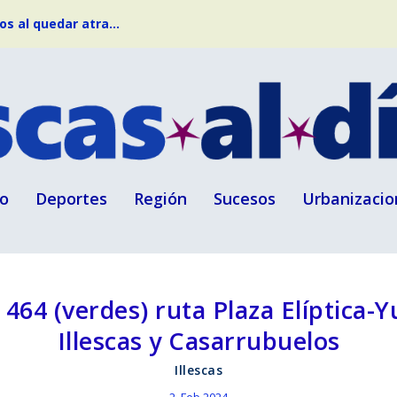
s al quedar atra...
o
Deportes
Región
Sucesos
Urbanizacio
64 (verdes) ruta Plaza Elíptica-Yu
Illescas y Casarrubuelos
Illescas