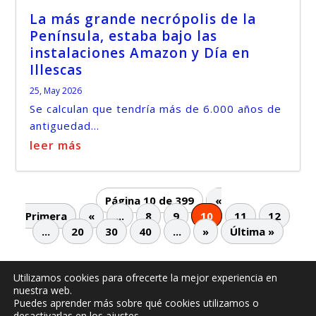
La más grande necrópolis de la
Península, estaba bajo las
instalaciones Amazon y Día en
Illescas
25, May 2026
Se calculan que tendría más de 6.000 años de
antiguedad...
leer más
Página 10 de 399
«
Primera
«
...
8
9
10
11
12
...
20
30
40
...
»
Última »
Utilizamos cookies para ofrecerte la mejor experiencia en
nuestra web.
© -
by illescasaldia-Team - 2013 - 2025
Puedes aprender más sobre qué cookies utilizamos o
Política de privacidad
Política de cookies
desactivarlas en los
ajustes
.