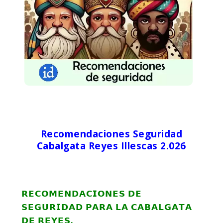
Recomendaciones Seguridad
Cabalgata Reyes Illescas 2.026
𝗥𝗘𝗖𝗢𝗠𝗘𝗡𝗗𝗔𝗖𝗜𝗢𝗡𝗘𝗦 𝗗𝗘
𝗦𝗘𝗚𝗨𝗥𝗜𝗗𝗔𝗗 𝗣𝗔𝗥𝗔 𝗟𝗔 𝗖𝗔𝗕𝗔𝗟𝗚𝗔𝗧𝗔
𝗗𝗘 𝗥𝗘𝗬𝗘𝗦.