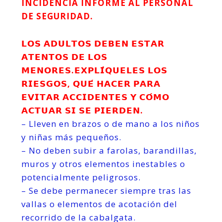
INCIDENCIA INFORME AL PERSONAL
DE SEGURIDAD.
𝗟𝗢𝗦 𝗔𝗗𝗨𝗟𝗧𝗢𝗦 𝗗𝗘𝗕𝗘𝗡 𝗘𝗦𝗧𝗔𝗥
𝗔𝗧𝗘𝗡𝗧𝗢𝗦 𝗗𝗘 𝗟𝗢𝗦
𝗠𝗘𝗡𝗢𝗥𝗘𝗦.
𝗘𝗫𝗣𝗟𝗜́𝗤𝗨𝗘𝗟𝗘𝗦 𝗟𝗢𝗦
𝗥𝗜𝗘𝗦𝗚𝗢𝗦, 𝗤𝗨𝗘́ 𝗛𝗔𝗖𝗘𝗥 𝗣𝗔𝗥𝗔
𝗘𝗩𝗜𝗧𝗔𝗥 𝗔𝗖𝗖𝗜𝗗𝗘𝗡𝗧𝗘𝗦 𝗬 𝗖𝗢́𝗠𝗢
𝗔𝗖𝗧𝗨𝗔𝗥 𝗦𝗜 𝗦𝗘 𝗣𝗜𝗘𝗥𝗗𝗘𝗡.
– Lleven en brazos o de mano a los niños
y niñas más pequeños.
– No deben subir a farolas, barandillas,
muros y otros elementos inestables o
potencialmente peligrosos.
– Se debe permanecer siempre tras las
vallas o elementos de acotación del
recorrido de la cabalgata.