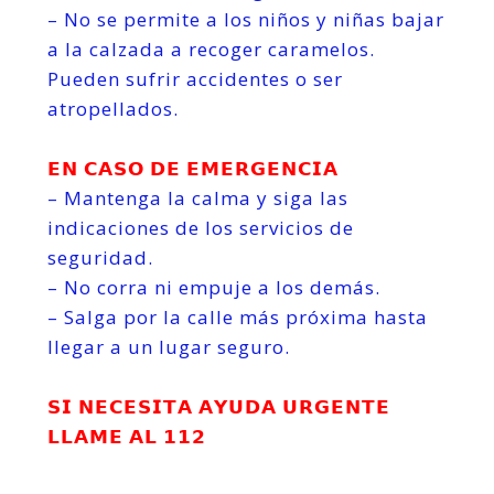
– No se permite a los niños y niñas bajar
a la calzada a recoger caramelos.
Pueden sufrir accidentes o ser
atropellados.
𝗘𝗡 𝗖𝗔𝗦𝗢 𝗗𝗘 𝗘𝗠𝗘𝗥𝗚𝗘𝗡𝗖𝗜𝗔
– Mantenga la calma y siga las
indicaciones de los servicios de
seguridad.
– No corra ni empuje a los demás.
– Salga por la calle más próxima hasta
llegar a un lugar seguro.
𝗦𝗜 𝗡𝗘𝗖𝗘𝗦𝗜𝗧𝗔 𝗔𝗬𝗨𝗗𝗔 𝗨𝗥𝗚𝗘𝗡𝗧𝗘
𝗟𝗟𝗔𝗠𝗘 𝗔𝗟 𝟭𝟭𝟮