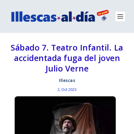
Sábado 7. Teatro Infantil. La
accidentada fuga del joven
Julio Verne
Illescas
2, Oct 2023