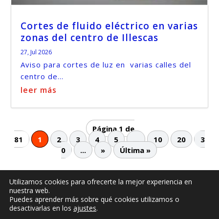
Cortes de fluido eléctrico en varias
zonas del centro de Illescas
27, Jul 2026
Aviso para cortes de luz en varias calles del
centro de...
leer más
Página 1 de
81
1
2
3
4
5
...
10
20
3
0
...
»
Última »
Utilizamos cookies para ofrecerte la mejor experiencia en
nuestra web.
© -
by illescasaldia-Team - 2013 - 2025
Puedes aprender más sobre qué cookies utilizamos o
Política de privacidad
Política de cookies
desactivarlas en los
ajustes
.