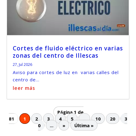
Cortes de fluido eléctrico en varias
zonas del centro de Illescas
27, Jul 2026
Aviso para cortes de luz en varias calles del
centro de...
leer más
Página 1 de
81
1
2
3
4
5
...
10
20
3
0
...
»
Última »