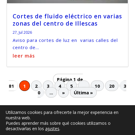
Cortes de fluido eléctrico en varias
zonas del centro de Illescas
27, Jul 2026
Aviso para cortes de luz en varias calles del
centro de...
leer más
Página 1 de
81
1
2
3
4
5
...
10
20
3
0
...
»
Última »
Utilizamos cookies para ofrecerte la mejor experiencia en
nuestra web.
© -
by illescasaldia-Team - 2013 - 2025
Puedes aprender más sobre qué cookies utilizamos o
Política de privacidad
Política de cookies
desactivarlas en los
ajustes
.