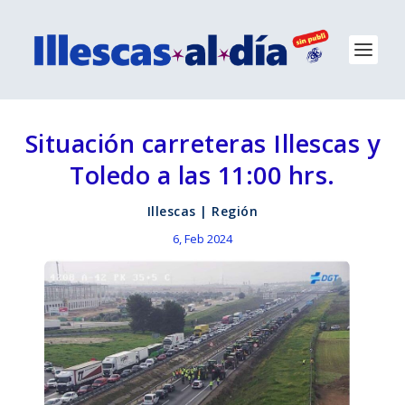
Situación carreteras Illescas y
Toledo a las 11:00 hrs.
Illescas
|
Región
6, Feb 2024