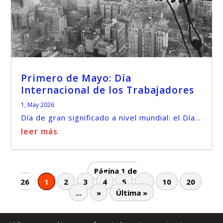
Primero de Mayo: Día
Internacional de los Trabajadores
1, May 2026
Día de gran significado a nivel mundial: el Día...
leer más
Página 1 de
26
1
2
3
4
5
...
10
20
...
»
Última »