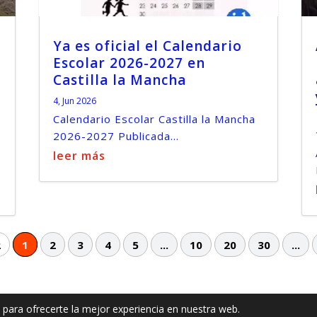
Ya es oficial el Calendario
Escolar 2026-2027 en
Castilla la Mancha
4, Jun 2026
Calendario Escolar Castilla la Mancha
2026-2027 Publicada...
leer más
2
1
2
3
4
5
...
10
20
30
...
 para ofrecerte la mejor experiencia en nuestra web.