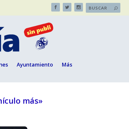
nes
Ayuntamiento
Más
hículo más»