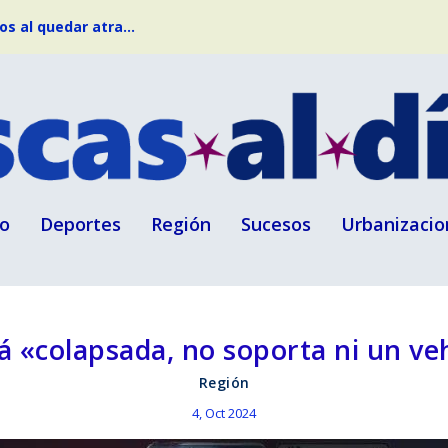
s al quedar atra...
o
Deportes
Región
Sucesos
Urbanizacio
tá «colapsada, no soporta ni un ve
Región
4, Oct 2024