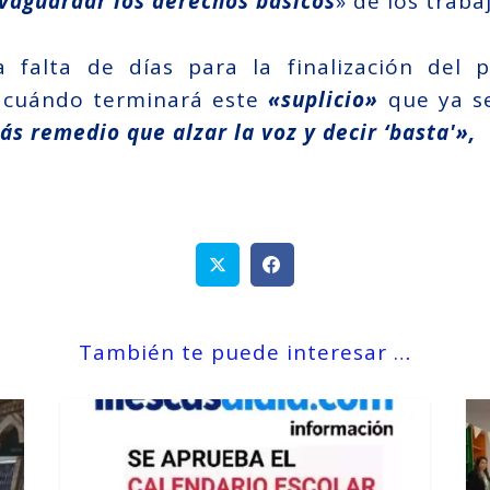
lvaguardar los derechos básicos
» de los traba
alta de días para la finalización del p
 cuándo terminará este
«suplicio»
que ya se
s remedio que alzar la voz y decir ‘basta'»,
También te puede interesar …