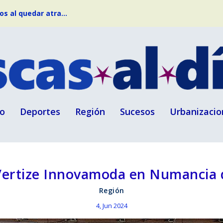
s al quedar atra...
o
Deportes
Región
Sucesos
Urbanizacio
Vertize Innovamoda en Numancia d
Región
4, Jun 2024