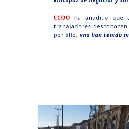
«incapaz de negociar y sa
CCOO
ha añadido que a f
trabajadores desconocen
por ello,
«no han tenido má