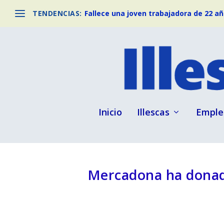
TENDENCIAS:
Fallece una joven trabajadora de 22 año
Inicio
Illescas
Emple
Mercadona ha donado