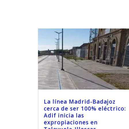
La línea Madrid-Badajoz
cerca de ser 100% eléctrico:
Adif inicia las
expropiaciones en