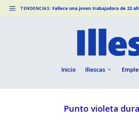
TENDENCIAS:
Fallece una joven trabajadora de 22 año
Inicio
Illescas
Emple
Punto violeta dura