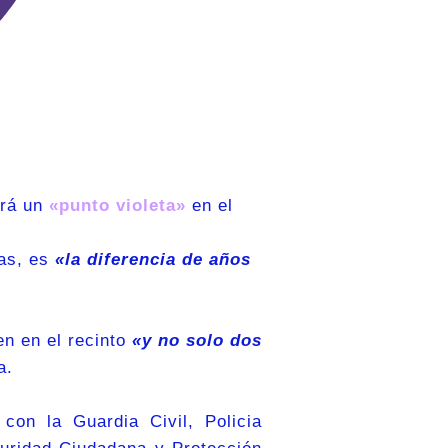
brá un
«punto violeta»
en el
cas, es
«la diferencia de años
en en el recinto
«y no solo dos
a.
con la Guardia Civil, Policia