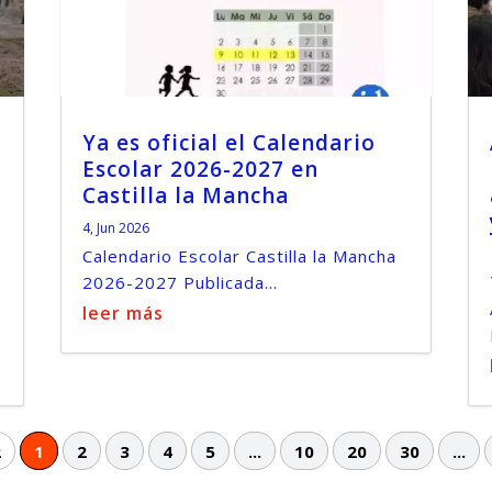
Ya es oficial el Calendario
Escolar 2026-2027 en
Castilla la Mancha
4, Jun 2026
Calendario Escolar Castilla la Mancha
2026-2027 Publicada...
leer más
2
1
2
3
4
5
...
10
20
30
...