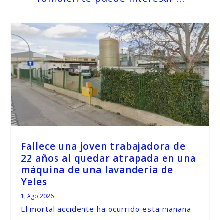
Fallece una joven trabajadora de
22 años al quedar atrapada en una
máquina de una lavandería de
Yeles
1, Ago 2026
El mortal accidente ha ocurrido esta mañana