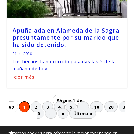
Apuñalada en Alameda de la Sagra
presuntamente por su marido que
ha sido detenido.
21, Jul 2026
Los hechos han ocurrido pasadas las 5 de la
mañana de hoy...
leer más
Página 1 de
69
1
2
3
4
5
...
10
20
3
0
...
»
Última »
Utilizamos cookies para ofrecerte la mejor experiencia en