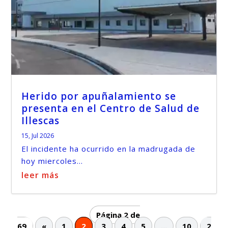
Herido por apuñalamiento se
presenta en el Centro de Salud de
Illescas
15, Jul 2026
El incidente ha ocurrido en la madrugada de
hoy miercoles...
leer más
Página 2 de
69
«
1
2
3
4
5
...
10
2