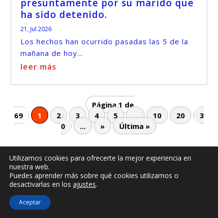
presuntamente por su marido que
ha sido detenido.
21, Jul 2026
Los hechos han ocurrido pasadas las 5 de la
mañana de hoy...
leer más
Página 1 de
69
1
2
3
4
5
...
10
20
3
0
...
»
Última »
Utilizamos cookies para ofrecerte la mejor experiencia en
nuestra web.
© -
by illescasaldia-Team - 2013 - 2025
Puedes aprender más sobre qué cookies utilizamos o
Política de privacidad
Política de cookies
desactivarlas en los
ajustes
.
Más información sobre las cookies
Aceptar