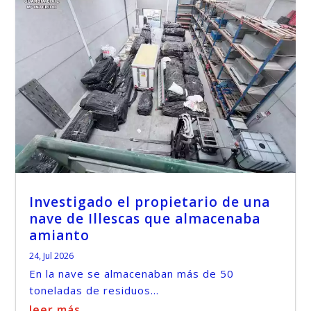
Investigado el propietario de una
nave de Illescas que almacenaba
amianto
24, Jul 2026
En la nave se almacenaban más de 50
toneladas de residuos...
leer más