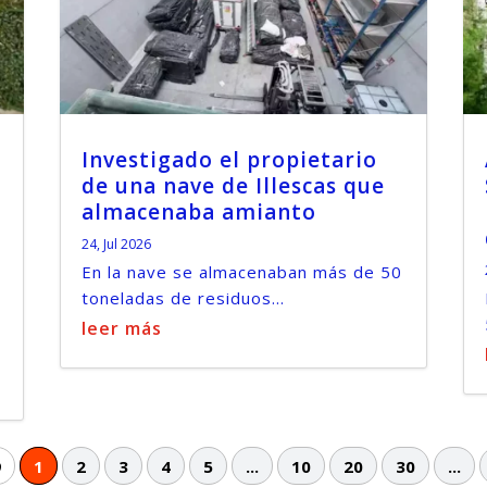
Investigado el propietario
de una nave de Illescas que
almacenaba amianto
24, Jul 2026
En la nave se almacenaban más de 50
toneladas de residuos...
leer más
9
1
2
3
4
5
...
10
20
30
...