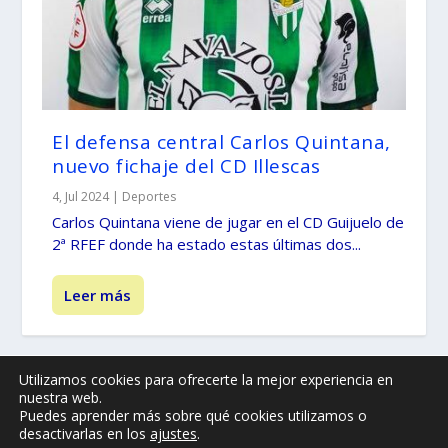
El defensa central Carlos Quintana,
nuevo fichaje del CD Illescas
4, Jul 2024
|
Deportes
Carlos Quintana viene de jugar en el CD Guijuelo de
2ª RFEF donde ha estado estas últimas dos...
Leer más
Utilizamos cookies para ofrecerte la mejor experiencia en
nuestra web.
© -
by illescasaldia-Team - 2013 - 2025
Puedes aprender más sobre qué cookies utilizamos o
Política de privacidad
Política de cookies
desactivarlas en los
ajustes
.