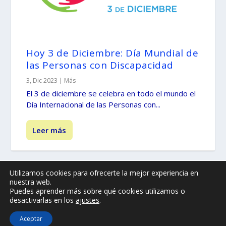
Hoy 3 de Diciembre: Día Mundial de
las Personas con Discapacidad
3, Dic 2023
|
Más
El 3 de diciembre se celebra en todo el mundo el
Día Internacional de las Personas con...
Leer más
Utilizamos cookies para ofrecerte la mejor experiencia en
nuestra web.
© -
by illescasaldia-Team - 2013 - 2025
Puedes aprender más sobre qué cookies utilizamos o
Política de privacidad
Política de cookies
desactivarlas en los
ajustes
.
Más información sobre las cookies
Aceptar