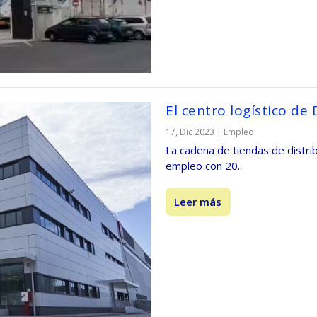
El centro logístico de 
17, Dic 2023
|
Empleo
La cadena de tiendas de distri
empleo con 20...
Leer más