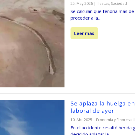
25, May 2026
|
Illescas
,
Sociedad
Se calculan que tendría más de
proceder a la...
Leer más
Se aplaza la huelga en 
laboral de ayer
10, Abr 2025
|
Economía y Empresa
,
En el accidente resultó herida
decidido aplazar la...