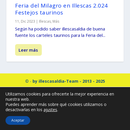
Feria del Milagro en Illescas 2.024
Festejos taurinos
11, Dic 2023
|
Illescas
,
Más
Según ha podido saber illescasaldia de buena
fuente los carteles taurinos para la Feria del...
Leer más
© -
by illescasaldia-Team - 2013 - 2025
Política de privacidad
Política de cookies
Utilizamos cookies para ofrecerte la mejor experiencia en
Más información sobre las cookies
nuestra web.
Puedes aprender más sobre qué cookies utilizamos o
desactivarlas en los
ajustes
.
Aceptar