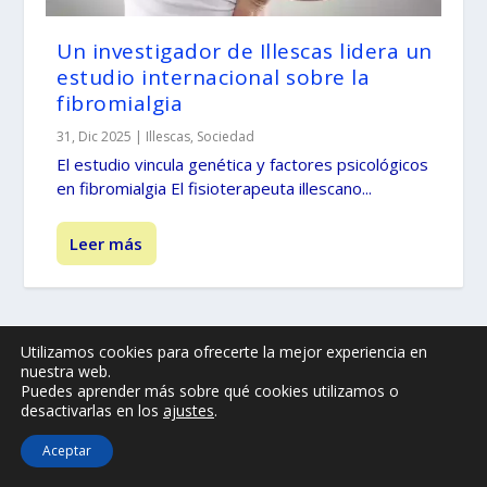
Un investigador de Illescas lidera un
estudio internacional sobre la
fibromialgia
31, Dic 2025
|
Illescas
,
Sociedad
El estudio vincula genética y factores psicológicos
en fibromialgia El fisioterapeuta illescano...
Leer más
Utilizamos cookies para ofrecerte la mejor experiencia en
© -
by illescasaldia-Team - 2013 - 2025
nuestra web.
Puedes aprender más sobre qué cookies utilizamos o
Política de privacidad
Política de cookies
desactivarlas en los
ajustes
.
Más información sobre las cookies
Aceptar