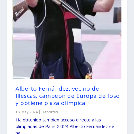
Alberto Fernández, vecino de
Illescas, campeón de Europa de foso
y obtiene plaza olímpica
18, May 2024
|
Deportes
Ha obtenido tambien acceso directo a las
olimpiadas de Paris 2.024 Alberto Fernández se
ha...