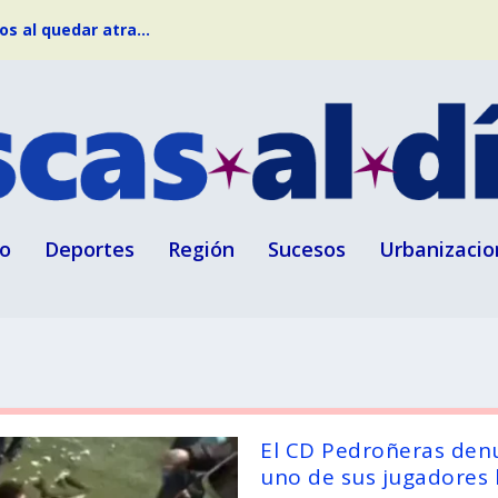
s al quedar atra...
o
Deportes
Región
Sucesos
Urbanizacio
El CD Pedroñeras denu
uno de sus jugadores h