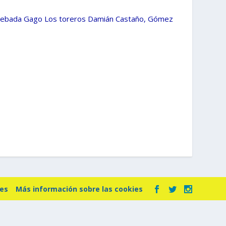
e Cebada Gago Los toreros Damián Castaño, Gómez
ies
Más información sobre las cookies