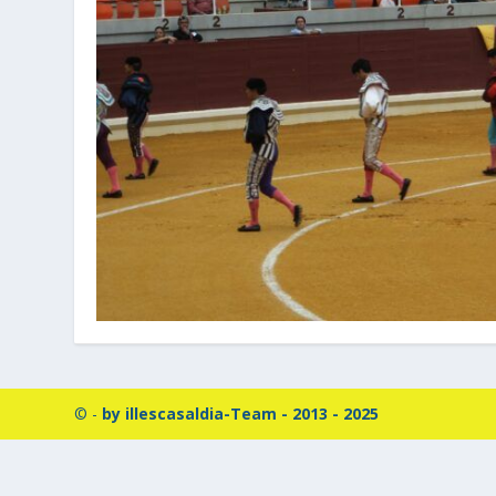
© -
by illescasaldia-Team - 2013 - 2025