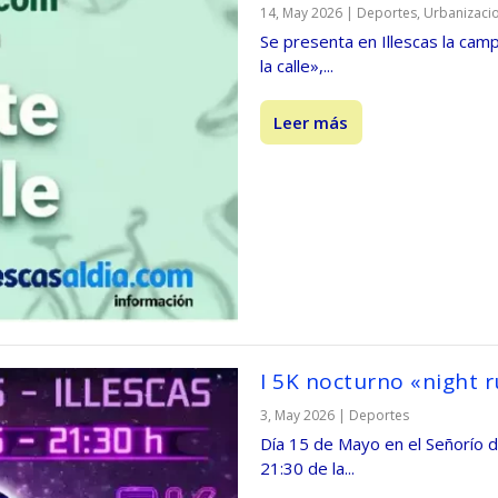
14, May 2026
|
Deportes
,
Urbanizaci
Se presenta en Illescas la ca
la calle»,...
Leer más
I 5K nocturno «night r
3, May 2026
|
Deportes
Día 15 de Mayo en el Señorío d
21:30 de la...