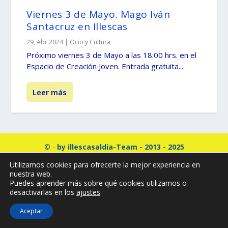
Viernes 3 de Mayo. Mago Iván
Santacruz en Illescas
29, Abr 2024
|
Ocio y Cultura
Próximo viernes 3 de Mayo a las 18:00 hrs. en el
Espacio de Creación Joven. Entrada gratuita...
Leer más
© -
by illescasaldia-Team - 2013 - 2025
Política de privacidad
Política de cookies
Utilizamos cookies para ofrecerte la mejor experiencia en
nuestra web.
Más información sobre las cookies
Puedes aprender más sobre qué cookies utilizamos o
desactivarlas en los
ajustes
.
Aceptar