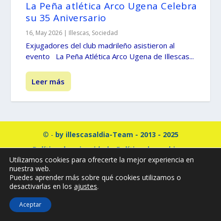
La Peña atlética Arco Ugena Celebra
su 35 Aniversario
16, May 2026
|
Illescas
,
Sociedad
Exjugadores del club madrileño asistieron al
evento La Peña Atlética Arco Ugena de Illescas...
Leer más
© -
by illescasaldia-Team - 2013 - 2025
Política de privacidad
Política de cookies
Utilizamos cookies para ofrecerte la mejor experiencia en
Más información sobre las cookies
nuestra web.
Puedes aprender más sobre qué cookies utilizamos o
desactivarlas en los
ajustes
.
Aceptar